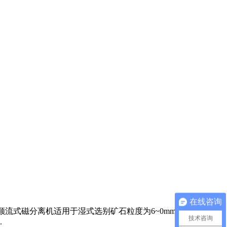
在线咨询
法顺流式磁分离机适用于湿式选别矿石粒度为6~0mm的较粗粒度
技术咨询
.