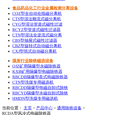
食品药品化工行业金属检测分离设备
CQZ型全自动在线磁分离机
CTS型湿法顺流式磁分离机
CYG型湿法管道式磁性过滤
RCYZ型管道式磁性过滤器
CTN型湿法全逆流式磁分离
CBS型抽屉式磁性过滤器
CBZ型旋转式自动磁分离机
CXJ型筒式自动磁分离机
煤炭行业除铁磁选设备
QJZ矿用隔爆型永磁除铁器
KXB矿用隔爆型电磁除铁器
RBCDB隔爆型盘式电磁除铁器
CTN型洗煤专用磁选机
RBCDD隔爆型电磁自卸式除铁
RBCYD隔爆型永磁自卸式除铁
HMDN型洗煤专用磁选机
当前位置：
主页
>
产品中心
>
通用除铁设备
>
RCDA型风冷式电磁除铁器