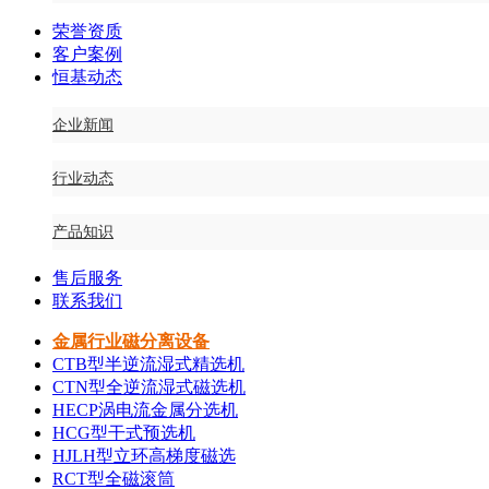
荣誉资质
客户案例
恒基动态
企业新闻
行业动态
产品知识
售后服务
联系我们
金属行业磁分离设备
CTB型半逆流湿式精选机
CTN型全逆流湿式磁选机
HECP涡电流金属分选机
HCG型干式预选机
HJLH型立环高梯度磁选
RCT型全磁滚筒